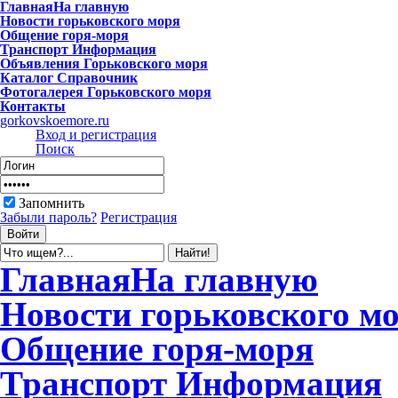
Главная
На главную
Новости
горьковского моря
Общение
горя-моря
Транспорт
Информация
Объявления
Горьковского моря
Каталог
Справочник
Фотогалерея
Горьковского моря
Контакты
gorkovskoemore.ru
Вход и регистрация
Поиск
Запомнить
Забыли пароль?
Регистрация
Главная
На главную
Новости
горьковского м
Общение
горя-моря
Транспорт
Информация