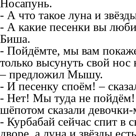
Носапунь.
- А что такое луна и звёз
- А какие песенки вы люб
Биша.
- Пойдёмте, мы вам покаж
только высунуть свой нос 
– предложил Мышу.
- И песенку споём! – сказ
- Нет! Мы туда не пойдём!
шёпотом сказали девочки
- Курбабай сейчас спит в с
дворе, а луна и звёзды ес