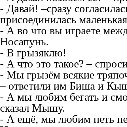
- Давай! –сразу согласила
присоединилась маленька
- А во что вы играете меж
Носапунь.
- В грызяклю!
- А что это такое? – спро
- Мы грызём всякие тряпоч
– ответили им Биша и Кыш
- А мы любим бегать и смо
сказал Мышу.
- А ещё, мы любим петь пе