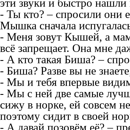
эти звуки и быстро нашл
- Ты кто? – спросили они е
Мышка сначала испугалась
- Меня зовут Кышей, а ма
всё запрещает. Она мне да
- А кто такая Биша? – сп
- Биша? Разве вы не знаете
- Мы и тебя впервые види
- Мы с ней две самые лучш
сижу в норке, ей совсем не
поэтому сидит в своей нор
- А давай позовём её? – 