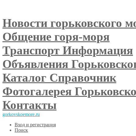
Главная
На главную
Новости
горьковского м
Общение
горя-моря
Транспорт
Информация
Объявления
Горьковско
Каталог
Справочник
Фотогалерея
Горьковско
Контакты
gorkovskoemore.ru
Вход и регистрация
Поиск