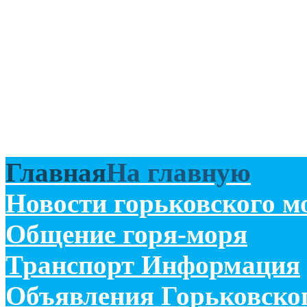
Главная
На главную
Новости
горьковского м
Общение
горя-моря
Транспорт
Информация
Объявления
Горьковско