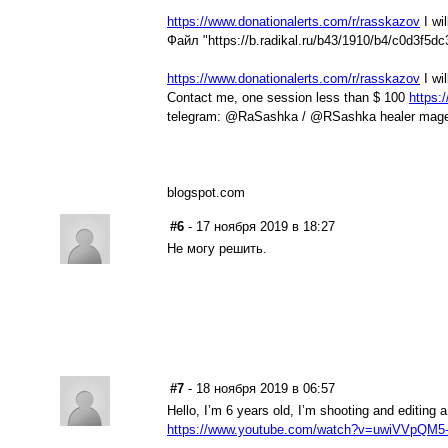
https://www.donationalerts.com/r/rasskazov
I wil
Файл "https://b.radikal.ru/b43/1910/b4/c0d3f5d
https://www.donationalerts.com/r/rasskazov
I wil
Contact me, one session less than $ 100
https:
telegram: @RaSashka / @RSashka healer mag
blogspot.com
#6
- 17 ноября 2019 в 18:27
Не могу решить.
#7
- 18 ноября 2019 в 06:57
Hello, I’m 6 years old, I’m shooting and editing 
https://www.youtube.com/watch?v=uwiVVpQM5