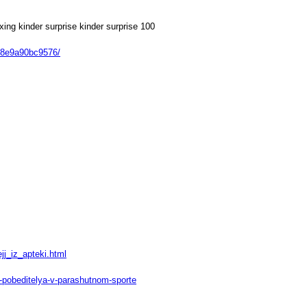
xing kinder surprise kinder surprise 100
ce8e9a90bc9576/
ejj_iz_apteki.html
t-pobeditelya-v-parashutnom-sporte