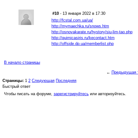
#10
- 13 января 2022 в 17:30
http://fcstal.com.ua/ua/
http://mymaechka.ru/snows.htm
http://osnovakarate.ru/hystory/siu-lim-tao.php
http://quimicasiris.ru/kecontact.htm
http://offside.dp.ua/memberlist.php
В начало страницы
←
Предыдущая 
Страницы:
1
2
Следующая
Последняя
Быстрый ответ
Чтобы писать на форуме,
зарегистрируйтесь
или авторизуйтесь.