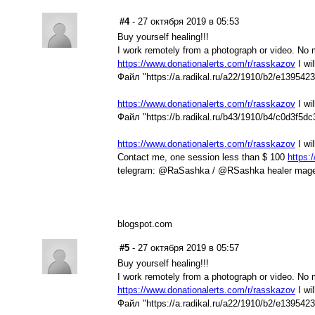
#4
- 27 октября 2019 в 05:53
Buy yourself healing!!!
I work remotely from a photograph or video. No m
https://www.donationalerts.com/r/rasskazov
I wil
Файл "https://a.radikal.ru/a22/1910/b2/e139542
https://www.donationalerts.com/r/rasskazov
I wil
Файл "https://b.radikal.ru/b43/1910/b4/c0d3f5d
https://www.donationalerts.com/r/rasskazov
I wil
Contact me, one session less than $ 100
https:
telegram: @RaSashka / @RSashka healer mag
blogspot.com
#5
- 27 октября 2019 в 05:57
Buy yourself healing!!!
I work remotely from a photograph or video. No m
https://www.donationalerts.com/r/rasskazov
I wil
Файл "https://a.radikal.ru/a22/1910/b2/e139542