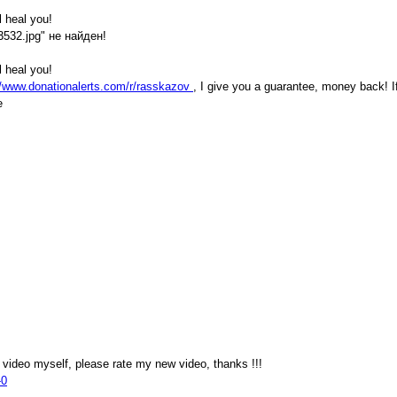
l heal you!
c3532.jpg" не найден!
l heal you!
//www.donationalerts.com/r/rasskazov
, I give you a guarantee, money back! I
e
a video myself, please rate my new video, thanks !!!
-0