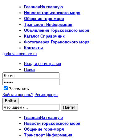
Главная
На главную
Новости
горьковского моря
Общение
горя-моря
Транспорт
Информация
Объявления
Горьковского моря
Каталог
Справочник
Фотогалерея
Горьковского моря
Контакты
gorkovskoemore.ru
Вход и регистрация
Поиск
Запомнить
Забыли пароль?
Регистрация
Главная
На главную
Новости
горьковского моря
Общение
горя-моря
Транспорт
Информация