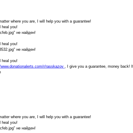
atter where you are, I will help you with a guarantee!
l heal you!
3cfeb.jpg" не найден!
l heal you!
c3532.jpg" не найден!
l heal you!
//www.donationalerts.com/r/rasskazov
, I give you a guarantee, money back! I
e
atter where you are, I will help you with a guarantee!
l heal you!
3cfeb.jpg" не найден!