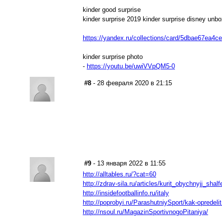
kinder good surprise
kinder surprise 2019 kinder surprise disney unbo
https://yandex.ru/collections/card/5dbae67ea4
kinder surprise photo
-
https://youtu.be/uwiVVpQM5-0
#8
- 28 февраля 2020 в 21:15
#9
- 13 января 2022 в 11:55
http://alltables.ru/?cat=60
http://zdrav-sila.ru/articles/kurit_obychnyjj_shalf
http://insidefootballinfo.ru/italy
http://poprobyi.ru/ParashutniySport/kak-opredeli
http://nsoul.ru/MagazinSportivnogoPitaniya/