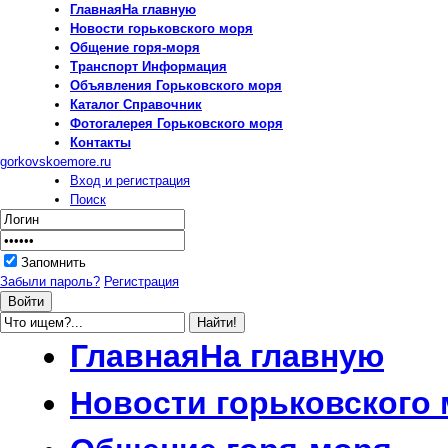
Главная
На главную
Новости
горьковского моря
Общение
горя-моря
Транспорт
Информация
Объявления
Горьковского моря
Каталог
Справочник
Фотогалерея
Горьковского моря
Контакты
gorkovskoemore.ru
Вход и регистрация
Поиск
Запомнить
Забыли пароль?
Регистрация
Главная
На главную
Новости
горьковского