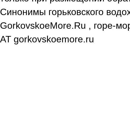
Синонимы горьковского водох
GorkovskoeMore.Ru , горе-мор
AT gorkovskoemore.ru