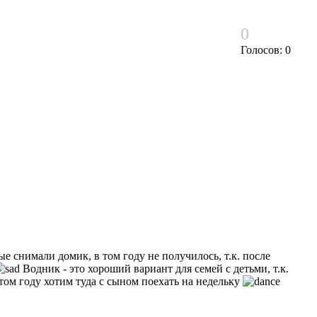
0
Голосов: 0
е снимали домик, в том году не получилось, т.к. после
Водник - это хороший вариант для семей с детьми, т.к.
этом году хотим туда с сыном поехать на недельку