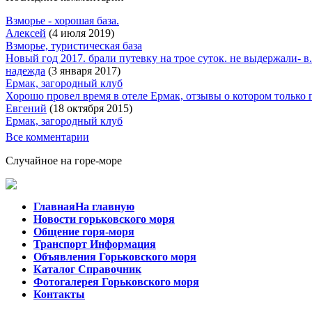
Взморье - хорошая база.
Алексей
(4 июля 2019)
Взморье, туристическая база
Новый год 2017. брали путевку на трое суток. не выдержали- в.
надежда
(3 января 2017)
Ермак, загородный клуб
Хорошо провел время в отеле Ермак, отзывы о котором только п
Евгений
(18 октября 2015)
Ермак, загородный клуб
Все комментарии
Случайное на горе-море
Главная
На главную
Новости
горьковского моря
Общение
горя-моря
Транспорт
Информация
Объявления
Горьковского моря
Каталог
Справочник
Фотогалерея
Горьковского моря
Контакты