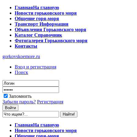
Главная
На главную
Новости
горьковского моря
Общение
горя-моря
Транспорт
Информация
Объявления
Горьковского моря
Каталог
Справочник
Фотогалерея
Горьковского моря
Контакты
gorkovskoemore.ru
Вход и регистрация
Поиск
Запомнить
Забыли пароль?
Регистрация
Главная
На главную
Новости
горьковского моря
Общение
горя-моря