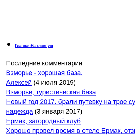
Главная
На главную
Новости
горьковского моря
Последние комментарии
Взморье - хорошая база.
Общение
горя-моря
Алексей
(4 июля 2019)
Транспорт
Информация
Взморье, туристическая база
Объявления
Горьковского моря
Новый год 2017. брали путевку на трое су
надежда
(3 января 2017)
Каталог
Справочник
Ермак, загородный клуб
Фотогалерея
Горьковского моря
Хорошо провел время в отеле Ермак, отз