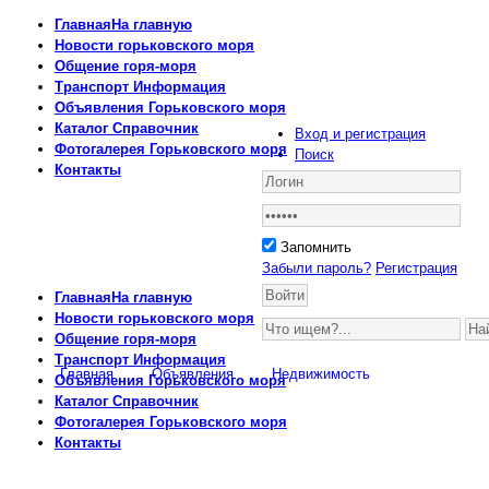
Главная
На главную
Новости
горьковского моря
Общение
горя-моря
Транспорт
Информация
Объявления
Горьковского моря
Каталог
Справочник
Вход и регистрация
Фотогалерея
Горьковского моря
Поиск
Контакты
Запомнить
Забыли пароль?
Регистрация
Главная
На главную
Новости
горьковского моря
Общение
горя-моря
Транспорт
Информация
Главная
Объявления
Недвижимость
Объявления
Горьковского моря
Каталог
Справочник
Фотогалерея
Горьковского моря
Контакты