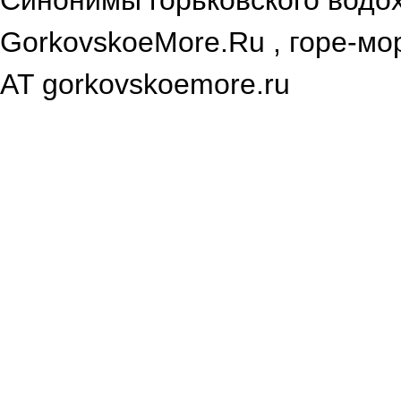
Синонимы горьковского водох
GorkovskoeMore.Ru , горе-мор
AT gorkovskoemore.ru