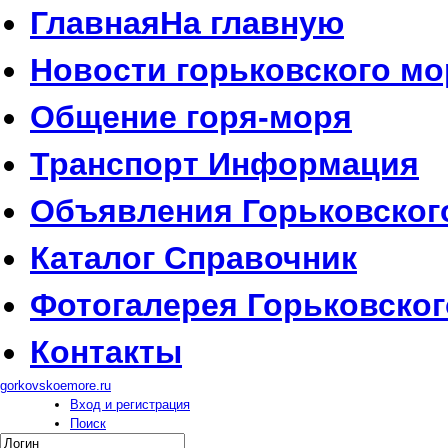
Главная
На главную
Новости
горьковского мо
Общение
горя-моря
Транспорт
Информация
Объявления
Горьковског
Каталог
Справочник
Фотогалерея
Горьковског
Контакты
gorkovskoemore.ru
Вход и регистрация
Поиск