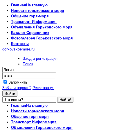
Главная
На главную
Новости
горьковского моря
Общение
горя-моря
Транспорт
Информация
Объявления
Горьковского моря
Каталог
Справочник
Фотогалерея
Горьковского моря
Контакты
gorkovskoemore.ru
Вход и регистрация
Поиск
Запомнить
Забыли пароль?
Регистрация
Главная
На главную
Новости
горьковского моря
Общение
горя-моря
Транспорт
Информация
Объявления
Горьковского моря