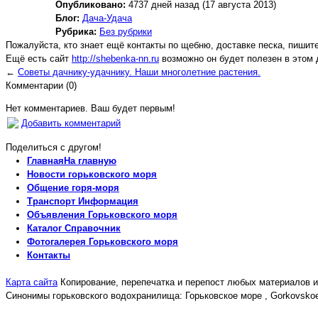
Опубликовано:
4737 дней назад (17 августа 2013)
Блог:
Дача-Удача
Рубрика:
Без рубрики
Пожалуйста, кто знает ещё контакты по щебню, доставке песка, пишите
Ещё есть сайт
http://shebenka-nn.ru
возможно он будет полезен в этом 
←
Советы дачнику-удачнику. Наши многолетние растения.
Комментарии (0)
Нет комментариев. Ваш будет первым!
Добавить комментарий
Поделиться с другом!
Главная
На главную
Новости
горьковского моря
Общение
горя-моря
Транспорт
Информация
Объявления
Горьковского моря
Каталог
Справочник
Фотогалерея
Горьковского моря
Контакты
Карта сайта
Копирование, перепечатка и перепост любых материалов и 
Синонимы горьковского водохранилища: Горьковское море , GorkovskoeMo