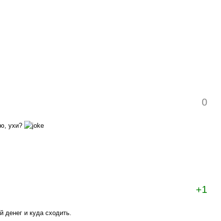
0
кю, ухи?
+1
й денег и куда сходить.