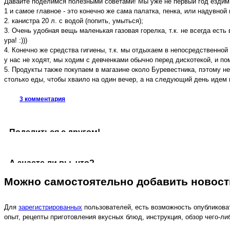
Давайте поделимся полезными советами! Мы уже не первый год ездим 
1 и самое главное - это конечно же сама палатка, пенка, или надувной
2. канистра 20 л. с водой (попить, умыться);
3. Очень удобная вещь маленькая газовая горелка, т.к. не всегда есть
ура! :)))
4. Конечно же средства гигиены, т.к. мы отдыхаем в непосредственной
у нас не ходят, мы ходим с девченками обычно перед дискотекой, и по
5. Продукты также покупаем в магазине около Буревестника, пэтому не
столько еды, чтобы хваило на один вечер, а на следующий день идем в 
3 комментария
Поделиться с другом!
А знаете ли вы, что?
Можно самостоятельно добавить новость
Для
зарегистрированных
пользователей, есть возможность опубликоват
опыт, рецепты приготовления вкусных блюд, инструкция, обзор чего-л