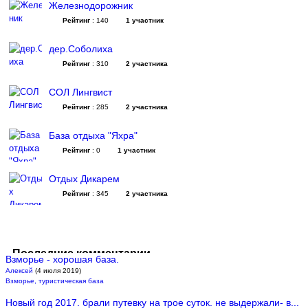
Железнодорожник
Рейтинг
: 140
1 участник
дер.Соболиха
Рейтинг
: 310
2 участника
СОЛ Лингвист
Рейтинг
: 285
2 участника
База отдыха "Яхра"
Рейтинг
: 0
1 участник
Отдых Дикарем
Рейтинг
: 345
2 участника
Последние комментарии
Взморье - хорошая база.
Алексей
(4 июля 2019)
Взморье, туристическая база
Новый год 2017. брали путевку на трое суток. не выдержали- в...