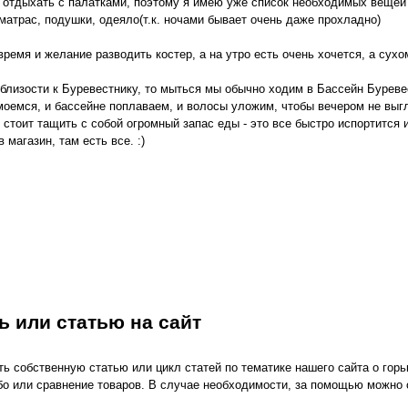
отдыхать с палатками, поэтому я имею уже список необходимых вещей 
 матрас, подушки, одеяло(т.к. ночами бывает очень даже прохладно)
 время и желание разводить костер, а на утро есть очень хочется, а су
 близости к Буревестнику, то мыться мы обычно ходим в Бассейн Буревес
моемся, и бассейне поплаваем, и волосы уложим, чтобы вечером не выгля
 стоит тащить с собой огромный запас еды - это все быстро испортится 
магазин, там есть все. :)
 или статью на сайт
ь собственную статью или цикл статей по тематике нашего сайта о горь
ибо или сравнение товаров. В случае необходимости, за помощью можно 