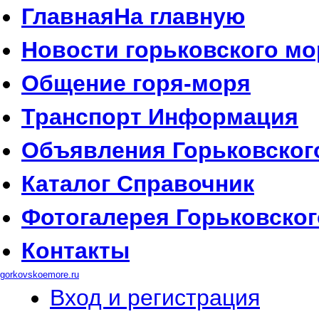
Главная
На главную
Новости
горьковского мо
Общение
горя-моря
Транспорт
Информация
Объявления
Горьковског
Каталог
Справочник
Фотогалерея
Горьковског
Контакты
gorkovskoemore.ru
Вход и регистрация