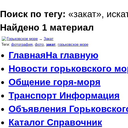
Поиск по тегу:
«закат», иска
Найдено 1 материал
Горьковское море
→
Закат
Теги:
фотография
,
фото
,
закат
,
горьковское море
Главная
На главную
Новости
горьковского мо
Общение
горя-моря
Транспорт
Информация
Объявления
Горьковског
Каталог
Справочник