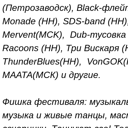
(Петрозаводск), Black-фле
Monade (НН), SDS-band (НН),
Mervent(MCK), Dub-тусовка 
Racoons (НН), Три Вискаря (Н
ThunderBlues(HH), VonGOK(НН
MAATA(МСК) и другие.
Фишка фестиваля: музыкал
музыка и живые танцы, ма