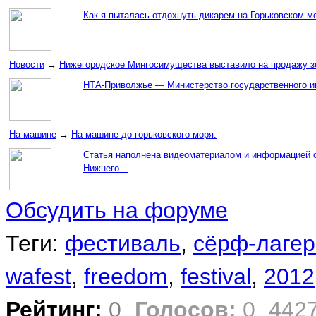
Как я пыталась отдохнуть дикарем на Горьковском мо
Новости
→
Нижегородское Мингосимущества выставило на продажу з
НТА-Приволжье — Министерство государственного и
На машине
→
На машине до горьковского моря.
Статья наполнена видеоматериалом и информацией о 
Нижнего...
Обсудить на форуме
Теги:
фестиваль
,
сёрф-лагер
wafest
,
freedom
,
festival
,
2012
Рейтинг:
0
Голосов:
0
442