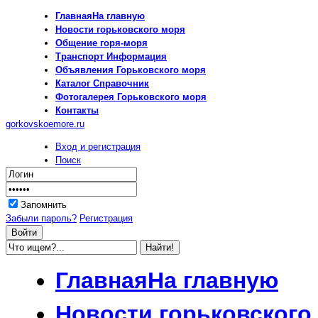
Главная
На главную
Новости
горьковского моря
Общение
горя-моря
Транспорт
Информация
Объявления
Горьковского моря
Каталог
Справочник
Фотогалерея
Горьковского моря
Контакты
gorkovskoemore.ru
Вход и регистрация
Поиск
Запомнить
Забыли пароль?
Регистрация
Главная
На главную
Новости
горьковского